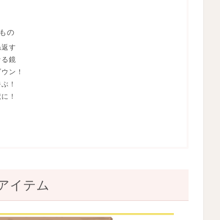
もの
ね返す
なる鏡
ダウン！
呼ぶ！
獣に！
アイテム