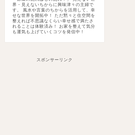
界・見えないちからに興味津々の主婦で
す。 風水や言葉のちからを活用して、幸
せな世界を開拓中！ ただ黙々と住空間を
整えれば不思議なくらい幸せ感で満たさ
れることは体験済み！ お家を整えて気分
も運気も上げていくコツを発信中！
スポンサーリンク