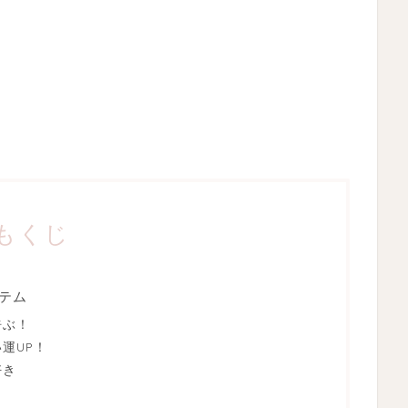
もくじ
テム
呼ぶ！
運UP！
好き