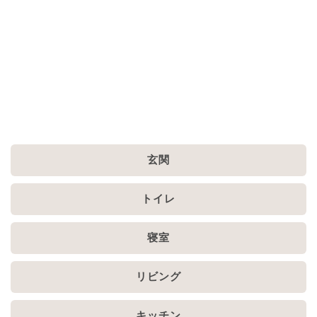
玄関
トイレ
寝室
リビング
キッチン