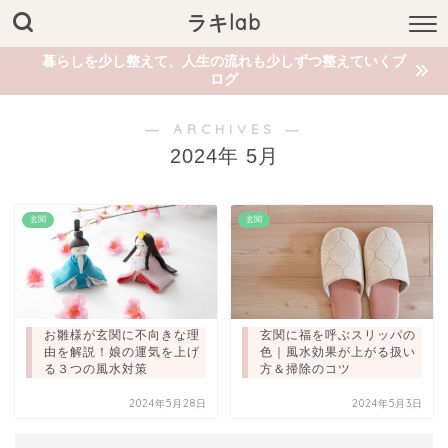
ラキlab
暮らしを少し整えて、人生の流れも少しずつ整えていくブ
ログ
― ARCHIVES ―
2024年 5月
玄関
玄関
お雛様が玄関に不向きな理
玄関に福を呼ぶスリッパの
由を解説！娘の運気を上げ
色｜風水効果が上がる扱い
る３つの風水対策
方＆掃除のコツ
2024年5月28日
2024年5月3日