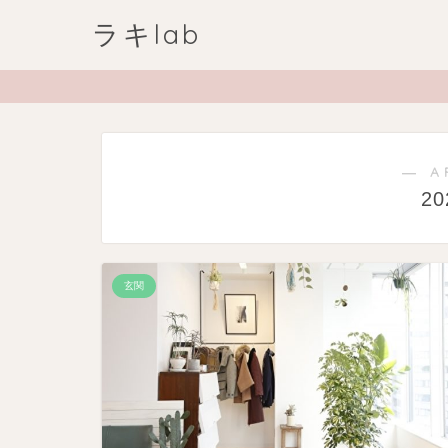
ラキlab
― A
2
玄関