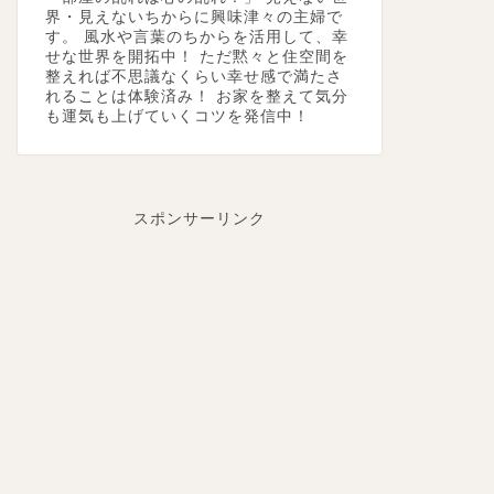
界・見えないちからに興味津々の主婦で
す。 風水や言葉のちからを活用して、幸
せな世界を開拓中！ ただ黙々と住空間を
整えれば不思議なくらい幸せ感で満たさ
れることは体験済み！ お家を整えて気分
も運気も上げていくコツを発信中！
スポンサーリンク