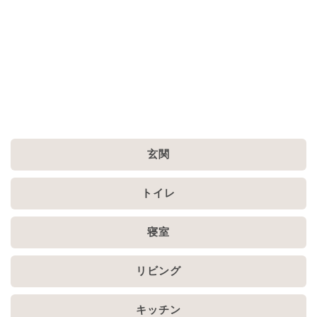
玄関
トイレ
寝室
リビング
キッチン