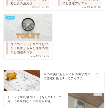
るときの注意点！
策と開運アイテム
2023年10月3日
2023年12月14日
トイレ
鬼門のトイレが大丈夫なワ
ケ｜風水からみた北東の運
気と開運のコツ
2023年5月29日
家の中央にあるトイレの風水対策｜5つ
の開運行動と4つのアイテム
トイレは換気扇つけっぱなしでOK！に
おいに効果的な３つの風水対策