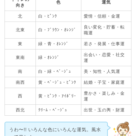
色
運気
向き
北
白・ﾋﾟﾝｸ
愛情・信頼・金運
良い変化・貯蓄・転
北東
白・ﾌﾞﾗｳﾝ・ｵﾚﾝｼﾞ
職運
東
緑・青・ｵﾚﾝｼﾞ
若さ・発展・仕事運
出会い・恋愛・社交
東南
緑・ｵﾚﾝｼﾞ
運
南
白・緑・ﾍﾞｰｼﾞｭ
美・知性・人気運
南西
黄・ﾍﾞｰｼﾞｭ・ﾋﾟﾝｸ
結婚・子宝・家庭運
豊かさ・楽しみ・金
西
黄・ﾋﾟﾝｸ・ｱｲﾎﾞﾘｰ
運
西北
ｸﾘｰﾑ・ﾍﾞｰｼﾞｭ
出世・玉の輿・財運
うわ〜!! いろんな色にいろんな運気。風水