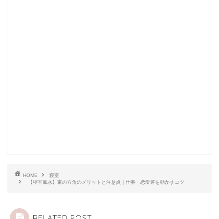
HOME
寝室
【寝室風水】東の方角のメリットと注意点｜仕事・恋愛運を動かすコツ
RELATED POST