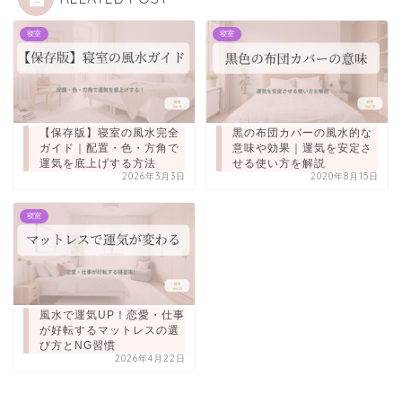
寝室
寝室
【保存版】寝室の風水完全
黒の布団カバーの風水的な
ガイド｜配置・色・方角で
意味や効果｜運気を安定さ
運気を底上げする方法
せる使い方を解説
2026年3月3日
2020年8月15日
寝室
風水で運気UP！恋愛・仕事
が好転するマットレスの選
び方とNG習慣
2026年4月22日